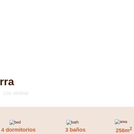
rra
CDS 4859560
2
4 dormitorios
3 baños
256m