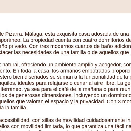
 de Pizarra, Málaga, esta exquisita casa adosada de una 
mporáneo. La propiedad cuenta con cuatro dormitorios d
baño privado. Con tres modernos cuartos de baño adicion
acer las necesidades de una familia o de aquellos que 
z natural, ofreciendo un ambiente amplio y acogedor, con
iento. En toda la casa, los armarios empotrados propor
stero bien diseñados se suman a la funcionalidad de la p
nquilos, ideales para relajarse o cenar al aire libre. La 
editerráneo, ya sea para el café de la mañana o para reu
ios de generosas dimensiones, incluyendo un dormitorio 
quellos que valoran el espacio y la privacidad. Con 3 m
 la familia.
accesibilidad, con sillas de movilidad cuidadosamente i
los con movilidad limitada, lo que garantiza una fácil n