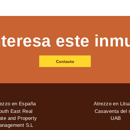
nteresa este inm
Contacto
rezzo en España
Atrezzo en Litu
outh East Real
Casaventa del s
ate and Property
UAB
anagement S.L