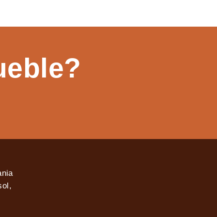
ueble?
ania
ol,