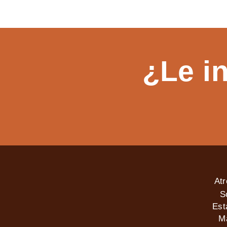
¿Le i
At
S
Est
M