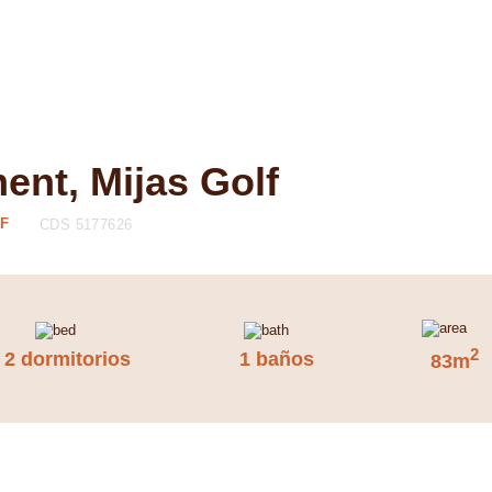
ent, Mijas Golf
LF
CDS 5177626
2
2 dormitorios
1 baños
83m