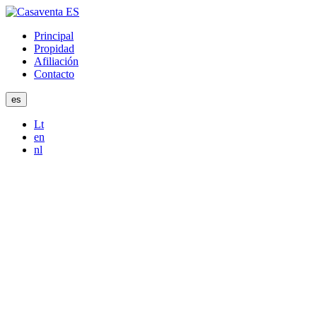
Principal
Propidad
Afiliación
Contacto
es
Lt
en
nl