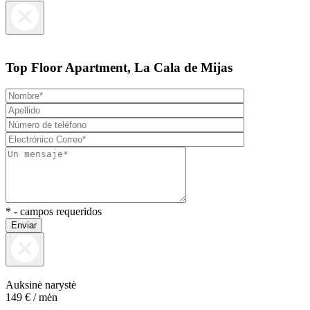
Top Floor Apartment, La Cala de Mijas
* - campos requeridos
Enviar
Auksinė narystė
149 €
/ mėn