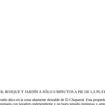
, BOSQUE Y JARDÍN A SÓLO 6 MINUTOS A PIE DE LA P
uido ático en la zona altamente deseable de El Chaparral. Esta propie
e equipada con lavadero independiente y un buen tamaño luminoso y ampli