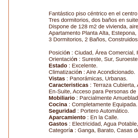
Fantástico piso céntrico en el centr
Tres dormitorios, dos baños en suite
Dispone de 128 m2 de vivienda, aire 
Apartamento Planta Alta, Estepona, 
3 Dormitorios, 2 Baños, Construidos
Posició
n
: Ciudad, Área Comercial, 
Orientació
n
: Sureste, Sur, Suroeste
Estado
: Excelente.
Climatizació
n
: Aire Acondicionado.
Vistas
: Panorámicas, Urbanas.
Caracteristicas
: Terraza Cubierta,
En-Suite, Acceso para Personas de M
Mobiliario
: Parcialmente Amueblad
Cocina
: Completamente Equipada.
Seguridad
: Portero Automático.
Aparcamiento
: En la Calle.
Gastos
: Electricidad, Agua Potable,
Categorí
a
: Ganga, Barato, Casas de