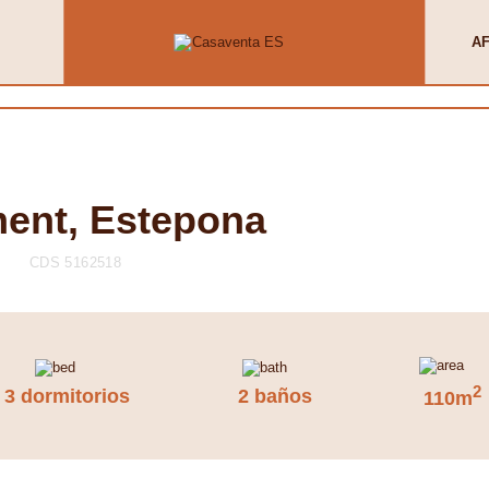
AF
ment, Estepona
CDS 5162518
2
3 dormitorios
2 baños
110m