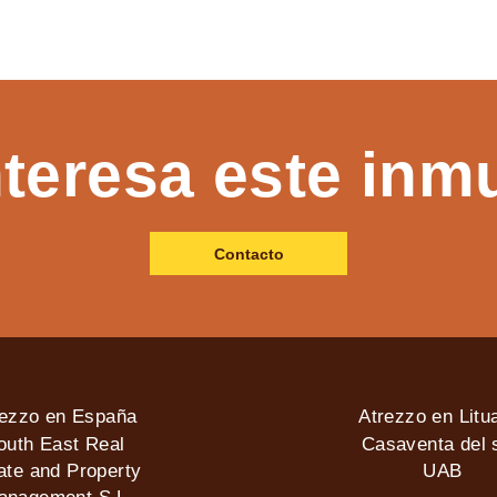
nteresa este inm
Contacto
rezzo en España
Atrezzo en Litu
outh East Real
Casaventa del s
ate and Property
UAB