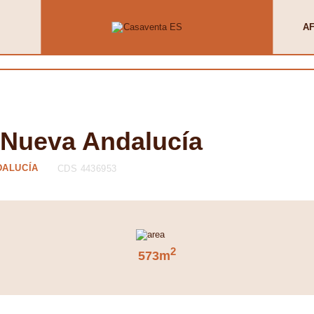
AF
, Nueva Andalucía
DALUCÍA
CDS 4436953
2
573m