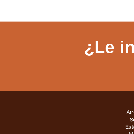
¿Le i
At
S
Est