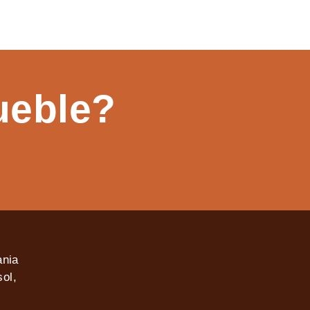
ueble?
ania
ol,