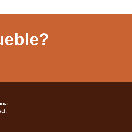
ueble?
ania
ol,