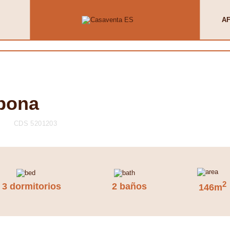
AF
pona
CDS 5201203
2
3 dormitorios
2 baños
146m