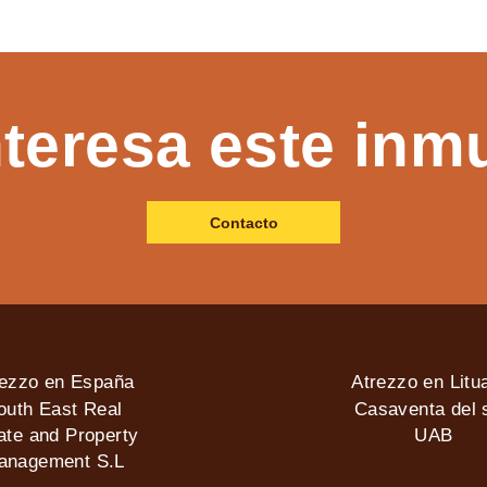
nteresa este inm
Contacto
rezzo en España
Atrezzo en Litu
outh East Real
Casaventa del s
ate and Property
UAB
anagement S.L