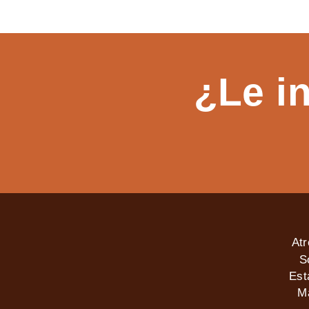
¿Le i
At
S
Est
M