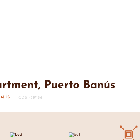
artment, Puerto Banús
ANÚS
CDS 4719136