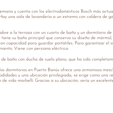
alemana y cuenta con los electrodomésticos Bosch más actua
 Hay una sala de lavandería a un extremo con caldera de g
 abre a la terraza con un cuarto de baño y un dormitorio de
 tiene su baño principal que conserva su diseño de mármol
con capacidad para guardar portátiles. Para garantizar el s
iento. Viene con persiana eléctrica.
to de baño con ducha de suelo plano, que ha sido completa
 dos dormitorios en Puerto Banús ofrece una armoniosa mezcl
odidades y una ubicación privilegiada, se erige como una r
o de vida marbellí. Gracias a su ubicación, sería un excelen