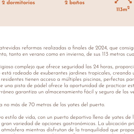
2 dormitorios
2 baños
2
113m
atrevidas reformas realizadas a finales de 2024, que consig
nto, tanto en verano como en invierno, de sus 113 metros cu
tigioso complejo que ofrece seguridad las 24 horas, proporci
o está rodeado de exuberantes jardines tropicales, creando 
esidentes tienen acceso a múltiples piscinas, perfectas para 
 de una pista de pádel ofrece la oportunidad de practicar e
áneo garantiza un almacenamiento fácil y seguro de los ve
a no más de 70 metros de los yates del puerto.
o estilo de vida, con un puerto deportivo lleno de yates de
 gran variedad de opciones gastronómicas. La ubicación pri
 atmósfera mientras disfrutan de la tranquilidad que propor