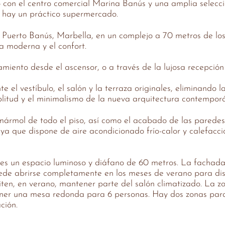
to con el centro comercial Marina Banús y una amplia selecc
n hay un práctico supermercado.
 Puerto Banús, Marbella, en un complejo a 70 metros de los 
ia moderna y el confort.
iento desde el ascensor, o a través de la lujosa recepción 
e el vestíbulo, el salón y la terraza originales, eliminando 
litud y el minimalismo de la nueva arquitectura contempor
de mármol de todo el piso, así como el acabado de las paredes
 ya que dispone de aire acondicionado frío-calor y calefacció
r es un espacio luminoso y diáfano de 60 metros. La fachada
uede abrirse completamente en los meses de verano para dis
miten, en verano, mantener parte del salón climatizado. La 
ner una mesa redonda para 6 personas. Hay dos zonas para v
ción.