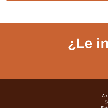
¿Le i
At
S
Est