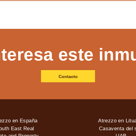
nteresa este inm
Contacto
rezzo en España
Atrezzo en Litu
outh East Real
Casaventa del s
ate and Property
UAB