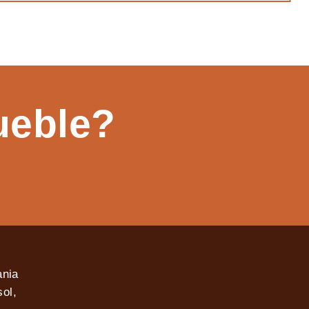
ueble?
ania
ol,