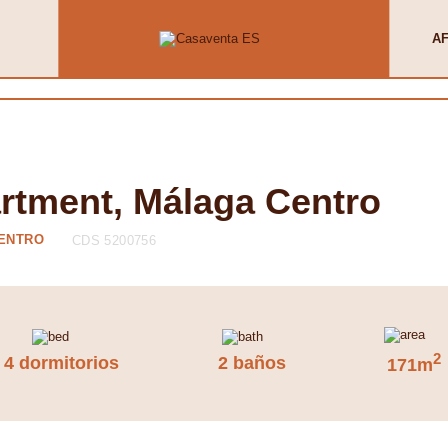
AF
artment, Málaga Centro
CENTRO
CDS 5200756
2
4 dormitorios
2 baños
171m