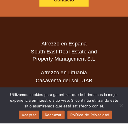
Atrezzo en España
South East Real Estate and
Property Management S.L
Atrezzo en Lituania
Casaventa del sol, UAB
Utilizamos cookies para garantizar que le brindamos la mejor
experiencia en nuestro sitio web. Si continúa utilizando este
2026 © Casaventa del sol
sitio asumiremos que está satisfecho con él.
Aceptar
Rechazar
Política de Privacidad