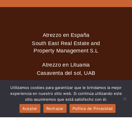
Atrezzo en España
South East Real Estate and
Property Management S.L
Atrezzo en Lituania
Casaventa del sol, UAB
Utilizamos cookies para garantizar que le brindamos la mejor
experiencia en nuestro sitio web. Si continúa utilizando este
2026 © Casaventa del sol
sitio asumiremos que está satisfecho con él.
Aceptar
Rechazar
Política de Privacidad