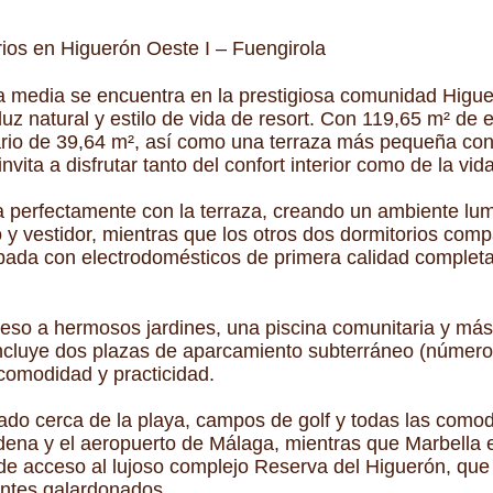
ios en Higuerón Oeste I – Fuengirola
a media se encuentra en la prestigiosa comunidad Higuer
z natural y estilo de vida de resort. Con 119,65 m² de es
tario de 39,64 m², así como una terraza más pequeña con
nvita a disfrutar tanto del confort interior como de la vida 
perfectamente con la terraza, creando un ambiente lumin
 y vestidor, mientras que los otros dos dormitorios co
pada con electrodomésticos de primera calidad completa l
cceso a hermosos jardines, una piscina comunitaria y m
incluye dos plazas de aparcamiento subterráneo (número
comodidad y practicidad.
ado cerca de la playa, campos de golf y todas las como
ena y el aeropuerto de Málaga, mientras que Marbella e
de acceso al lujoso complejo Reserva del Higuerón, que 
antes galardonados.