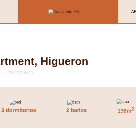
AF
artment, Higueron
CDS 5168680
2
3 dormitorios
2 baños
136m