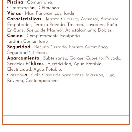
Piscina
: Comunitaria.
Climatizació
n
: Chimenea.
Vistas
: Mar, Panorámicas, Jardín.
Caracteristicas
: Terraza Cubierta, Ascensor, Armarios
Empotrados, Terraza Privada, Trastero, Lavadero, Baño
En-Suite, Suelos de Mármol, Acristalamiento Dobles.
Cocina
: Completamente Equipada.
Jardí
n
: Comunitario.
Seguridad
: Recinto Cerrado, Portero Automático,
Seguridad 24 Horas.
Aparcamiento
: Subterráneo, Garaje, Cubierto, Privado.
Servicios Pú
blicos
: Electricidad, Agua Potable:
Electricidad, Agua Potable.
Categorí
a
: Golf, Casas de vacaciónes, Inversion, Lujo,
Reventa, Contemporáneo.