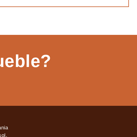
ueble?
ania
ol,