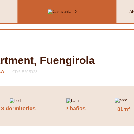
AF
rtment, Fuengirola
LA
CDS 5205928
2
3 dormitorios
2 baños
81m