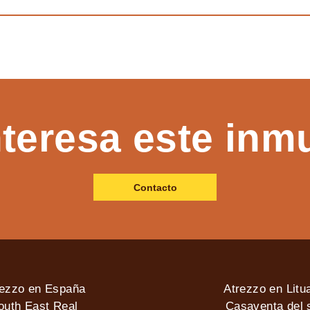
nteresa este inm
Contacto
rezzo en España
Atrezzo en Litu
outh East Real
Casaventa del s