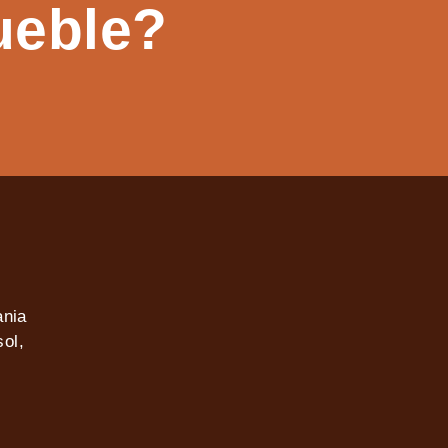
ueble?
ania
ol,