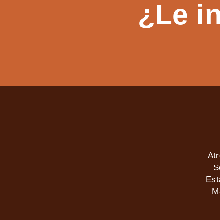
¿Le i
At
S
Est
M