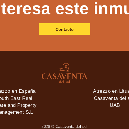
nteresa este inm
Contacto
rezzo en España
Atrezzo en Litu
outh East Real
Casaventa del s
ate and Property
UAB
anagement S.L
2026 © Casaventa del sol