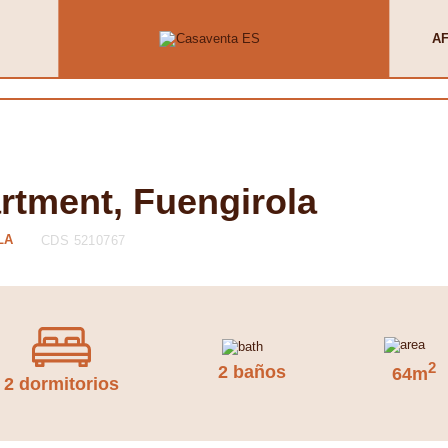
AF
rtment, Fuengirola
LA
CDS 5210767
2
2 baños
64m
2 dormitorios