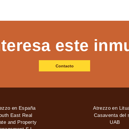
nteresa este inm
Contacto
rezzo en España
Atrezzo en Litu
outh East Real
Casaventa del s
ate and Property
UAB