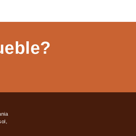
ueble?
ania
ol,