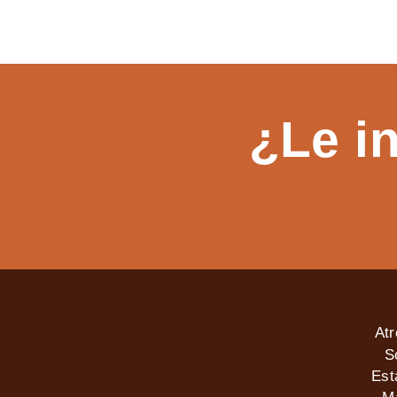
¿Le i
At
S
Est