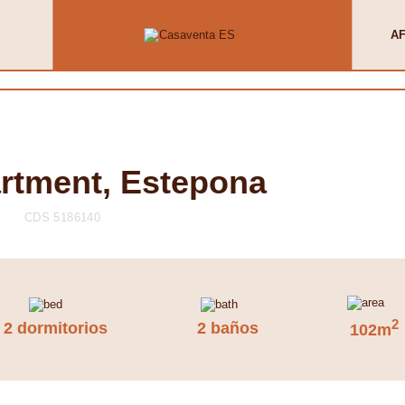
AF
artment, Estepona
CDS 5186140
2
2 dormitorios
2 baños
102m