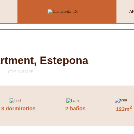
AF
artment, Estepona
CDS 5185195
2
3 dormitorios
2 baños
123m