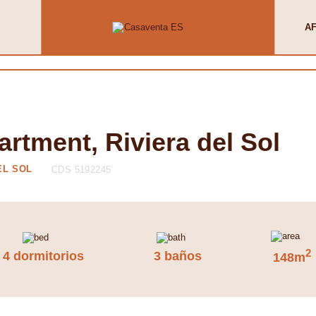
AF
rtment, Riviera del Sol
EL SOL
CDS 5192245
2
4 dormitorios
3 baños
148m