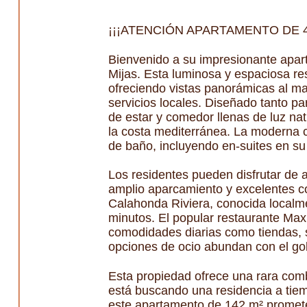
¡¡¡ATENCIÓN APARTAMENTO DE 4
Bienvenido a su impresionante aparta
Mijas. Esta luminosa y espaciosa res
ofreciendo vistas panorámicas al m
servicios locales. Diseñado tanto p
de estar y comedor llenas de luz n
la costa mediterránea. La moderna c
de baño, incluyendo en-suites en su
Los residentes pueden disfrutar de a
amplio aparcamiento y excelentes co
Calahonda Riviera, conocida localm
minutos. El popular restaurante Max
comodidades diarias como tiendas, s
opciones de ocio abundan con el gol
Esta propiedad ofrece una rara comb
está buscando una residencia a tiem
este apartamento de 142 m² promete u