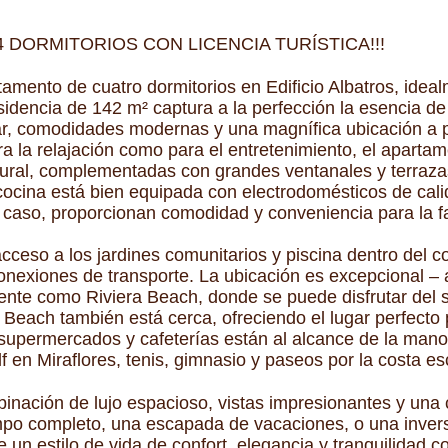
 DORMITORIOS CON LICENCIA TURÍSTICA!!!
mento de cuatro dormitorios en Edificio Albatros, ideal
idencia de 142 m² captura a la perfección la esencia de 
ar, comodidades modernas y una magnífica ubicación a p
ara la relajación como para el entretenimiento, el apar
atural, complementadas con grandes ventanales y terra
ocina está bien equipada con electrodomésticos de cali
 caso, proporcionan comodidad y conveniencia para la fa
cceso a los jardines comunitarios y piscina dentro del 
nexiones de transporte. La ubicación es excepcional – 
ente como Riviera Beach, donde se puede disfrutar del s
 Beach también está cerca, ofreciendo el lugar perfecto 
upermercados y cafeterías están al alcance de la mano 
f en Miraflores, tenis, gimnasio y paseos por la costa e
inación de lujo espacioso, vistas impresionantes y una
po completo, una escapada de vacaciones, o una inversió
n estilo de vida de confort, elegancia y tranquilidad co