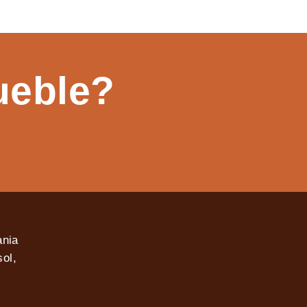
ueble?
ania
ol,