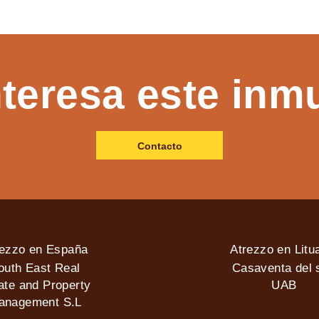
nteresa este inm
Contacto
rezzo en España
Atrezzo en Litu
outh East Real
Casaventa del s
ate and Property
UAB
anagement S.L