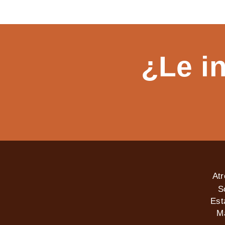
¿Le i
At
S
Est
M