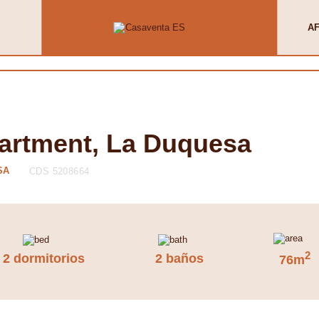
AF
artment, La Duquesa
SA
CDS 5208664
2
2 dormitorios
2 baños
76m