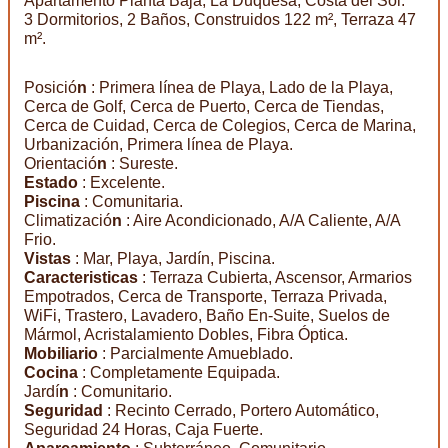
Apartamento Planta Baja, La Duquesa, Costa del Sol.
3 Dormitorios, 2 Baños, Construidos 122 m², Terraza 47
m².
Posició
n
: Primera línea de Playa, Lado de la Playa,
Cerca de Golf, Cerca de Puerto, Cerca de Tiendas,
Cerca de Cuidad, Cerca de Colegios, Cerca de Marina,
Urbanización, Primera línea de Playa.
Orientació
n
: Sureste.
Estado
: Excelente.
Piscina
: Comunitaria.
Climatizació
n
: Aire Acondicionado, A/A Caliente, A/A
Frio.
Vistas
: Mar, Playa, Jardín, Piscina.
Caracteristicas
: Terraza Cubierta, Ascensor, Armarios
Empotrados, Cerca de Transporte, Terraza Privada,
WiFi, Trastero, Lavadero, Baño En-Suite, Suelos de
Mármol, Acristalamiento Dobles, Fibra Óptica.
Mobiliario
: Parcialmente Amueblado.
Cocina
: Completamente Equipada.
Jardí
n
: Comunitario.
Seguridad
: Recinto Cerrado, Portero Automático,
Seguridad 24 Horas, Caja Fuerte.