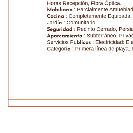
Horas Recepción, Fibra Óptica.
: Parcialmente Amueblad
Mobiliario
: Completamente Equipada.
Cocina
Jardí
: Comunitario.
n
: Recinto Cerrado, Persi
Seguridad
: Subterráneo, Priva
Aparcamiento
Servicios Pú
: Electricidad: Ele
blicos
Categorí
: Primera línea de playa, 
a