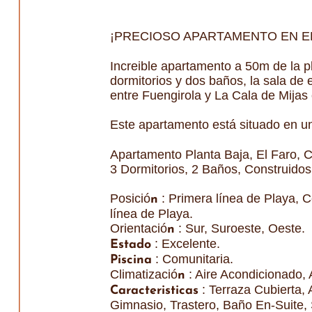
¡PRECIOSO APARTAMENTO EN E
Increible apartamento a 50m de la p
dormitorios y dos baños, la sala de 
entre Fuengirola y La Cala de Mijas
Este apartamento está situado en un
Apartamento Planta Baja, El Faro, C
3 Dormitorios, 2 Baños, Construidos
Posició
: Primera línea de Playa, 
n
línea de Playa.
Orientació
: Sur, Suroeste, Oeste.
n
: Excelente.
Estado
: Comunitaria.
Piscina
Climatizació
: Aire Acondicionado, 
n
: Terraza Cubierta,
Caracteristicas
Gimnasio, Trastero, Baño En-Suite,