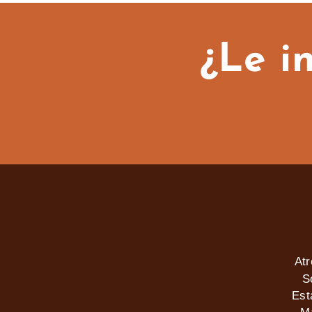
¿Le i
At
S
Est