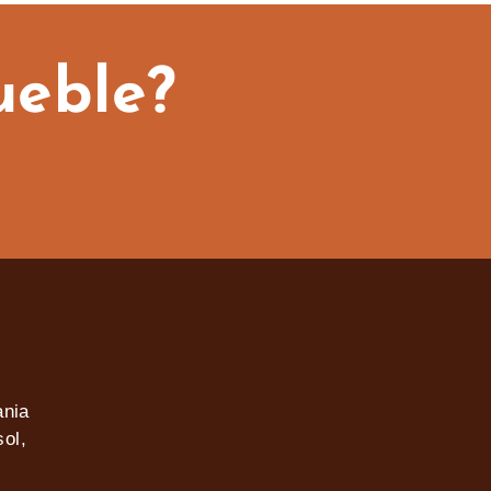
ueble?
ania
ol,