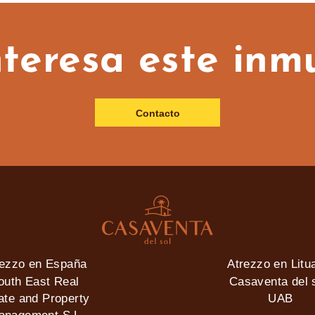
nteresa este inm
Contacto
rezzo en España
Atrezzo en Litu
outh East Real
Casaventa del s
ate and Property
UAB