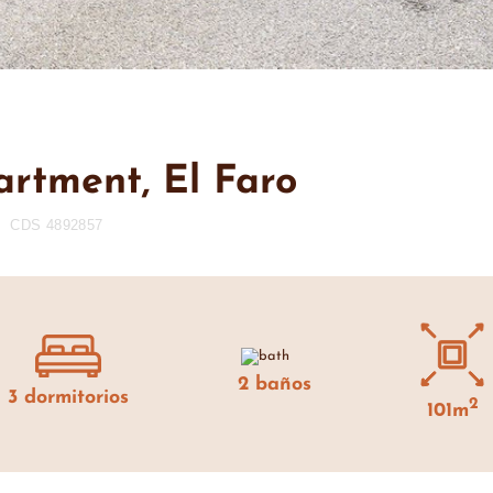
rtment, El Faro
CDS 4892857
2 baños
3 dormitorios
2
101m