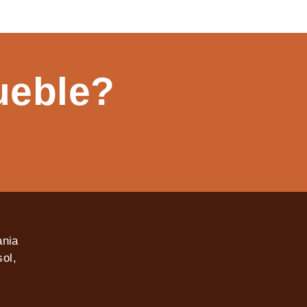
ueble?
ania
ol,