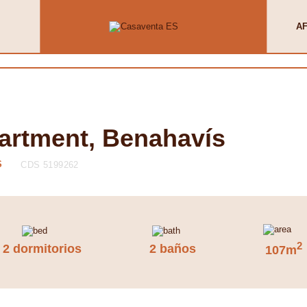
AF
artment, Benahavís
S
CDS 5199262
2
2 dormitorios
2 baños
107m