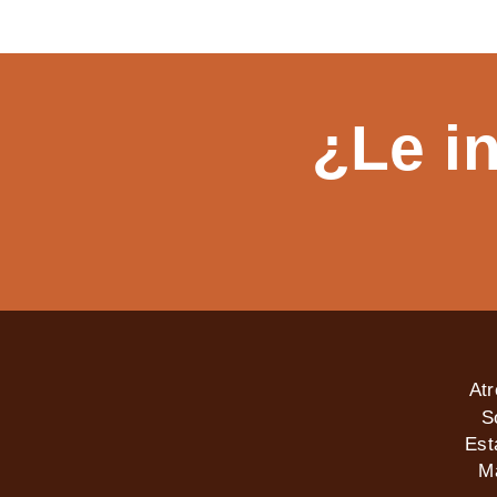
¿Le i
At
S
Est
M