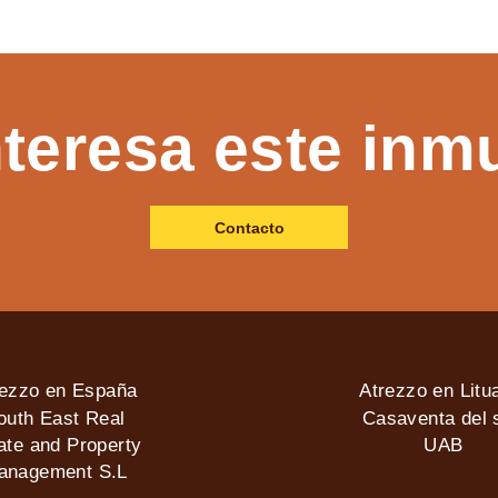
nteresa este inm
Contacto
rezzo en España
Atrezzo en Litu
outh East Real
Casaventa del s
ate and Property
UAB
anagement S.L