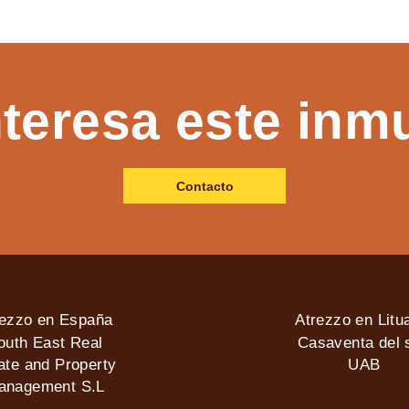
nteresa este inm
Contacto
rezzo en España
Atrezzo en Litu
outh East Real
Casaventa del s
ate and Property
UAB
anagement S.L