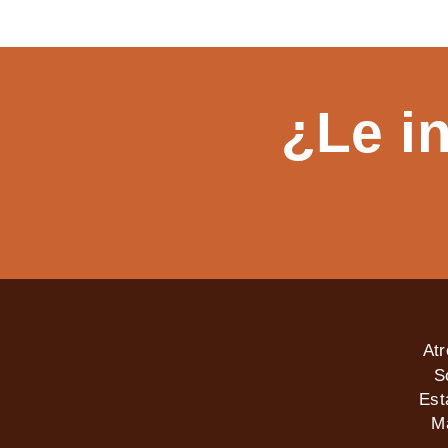
¿Le i
At
S
Est
M