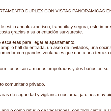
ARTAMENTO DUPLEX CON VISTAS PANORAMICAS EN
de estilo andaluz-morisco, tranquila y segura, este imp
costa gracias a su orientación sur-sureste.
e escaleras para llegar al apartamento.
n amplio hall de entrada, un aseo de invitados, una coci
comedor con grandes ventanales que dan a una terraza de
 dormitorios con armarios empotrados y dos baños en suite
o comunitario privado.
ras de seguridad y vigilancia nocturna, jardines muy bi
 año o como refugio de vacaciones, con todo cerca: a s