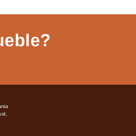
ueble?
ania
ol,