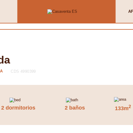
AF
da
DA
CDS 4990399
2
2 dormitorios
2 baños
133m