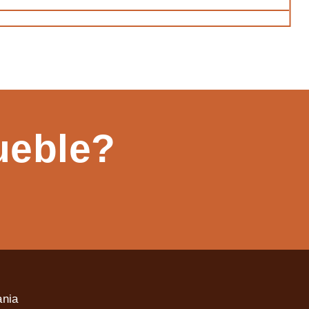
ueble?
ania