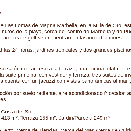
A
e Las Lomas de Magna Marbella, en la Milla de Oro, esta 
 minutos de la playa, cerca del centro de Marbella y de 
s campos de golf se encuentran en las inmediaciones.
 las 24 horas, jardines tropicales y dos grandes piscinas.
noso salón con acceso a la terraza, una cocina totalment
a suite principal con vestidor y terraza, tres suites de i
tea cuenta con un jacuzzi con vistas panorámicas al mar 
cción por suelo radiante, aire acondicionado frío/calor, 
es.
 Costa del Sol.
 413 m², Terraza 155 m², Jardin/Parcela 249 m².
Puerto, Cerca de Tiendas, Cerca del Mar, Cerca de Cuid