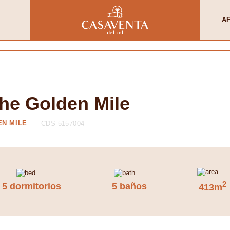
AF
The Golden Mile
EN MILE
CDS 5157004
2
5 dormitorios
5 baños
413m