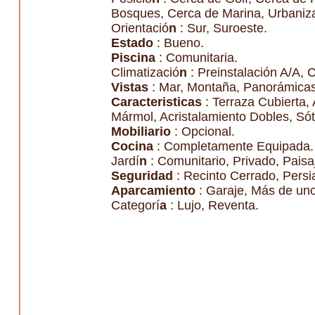
Bosques, Cerca de Marina, Urbaniz
Orientació
n
: Sur, Suroeste.
Estado
: Bueno.
Piscina
: Comunitaria.
Climatizació
n
: Preinstalación A/A, 
Vistas
: Mar, Montaña, Panorámicas,
Caracteristicas
: Terraza Cubierta,
Mármol, Acristalamiento Dobles, Sót
Mobiliario
: Opcional.
Cocina
: Completamente Equipada.
Jardí
n
: Comunitario, Privado, Paisaj
Seguridad
: Recinto Cerrado, Persi
Aparcamiento
: Garaje, Más de uno
Categorí
a
: Lujo, Reventa.