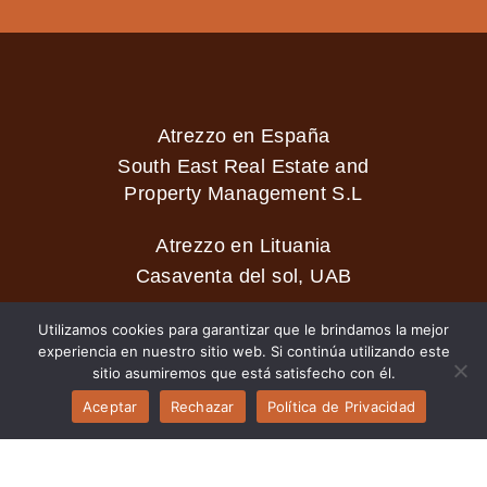
Atrezzo en España
South East Real Estate and
Property Management S.L
Atrezzo en Lituania
Casaventa del sol, UAB
Utilizamos cookies para garantizar que le brindamos la mejor
experiencia en nuestro sitio web. Si continúa utilizando este
2026 © Casaventa del sol
sitio asumiremos que está satisfecho con él.
Aceptar
Rechazar
Política de Privacidad