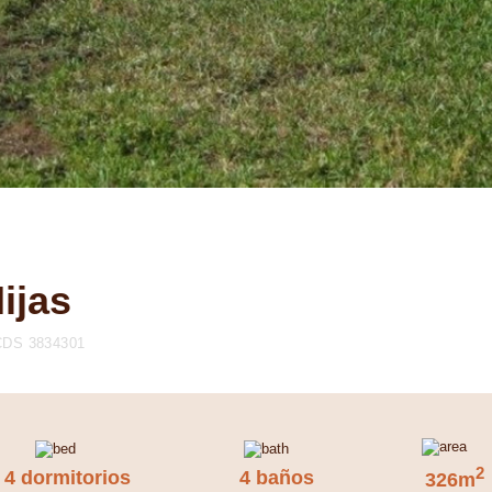
ijas
CDS 3834301
2
4 dormitorios
4 baños
326m