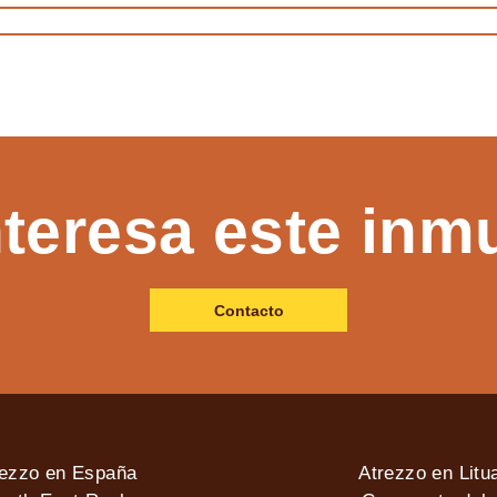
nteresa este inm
Contacto
rezzo en España
Atrezzo en Litu