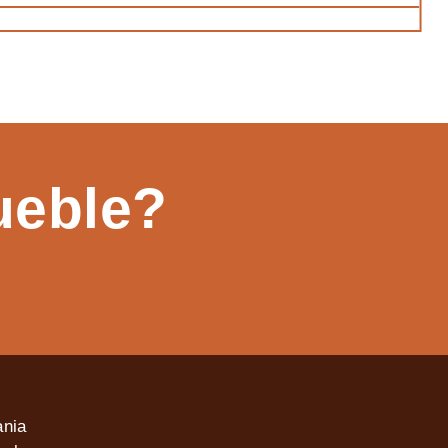
ueble?
ania