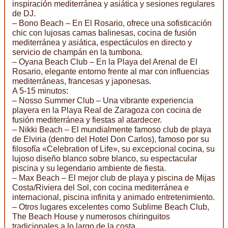
inspiración mediterránea y asiática y sesiones regulares
de DJ.
– Bono Beach – En El Rosario, ofrece una sofisticación
chic con lujosas camas balinesas, cocina de fusión
mediterránea y asiática, espectáculos en directo y
servicio de champán en la tumbona.
– Oyana Beach Club – En la Playa del Arenal de El
Rosario, elegante entorno frente al mar con influencias
mediterráneas, francesas y japonesas.
A 5-15 minutos:
– Nosso Summer Club – Una vibrante experiencia
playera en la Playa Real de Zaragoza con cocina de
fusión mediterránea y fiestas al atardecer.
– Nikki Beach – El mundialmente famoso club de playa
de Elviria (dentro del Hotel Don Carlos), famoso por su
filosofía «Celebration of Life», su excepcional cocina, su
lujoso diseño blanco sobre blanco, su espectacular
piscina y su legendario ambiente de fiesta.
– Max Beach – El mejor club de playa y piscina de Mijas
Costa/Riviera del Sol, con cocina mediterránea e
internacional, piscina infinita y animado entretenimiento.
– Otros lugares excelentes como Sublime Beach Club,
The Beach House y numerosos chiringuitos
tradicionales a lo largo de la costa.