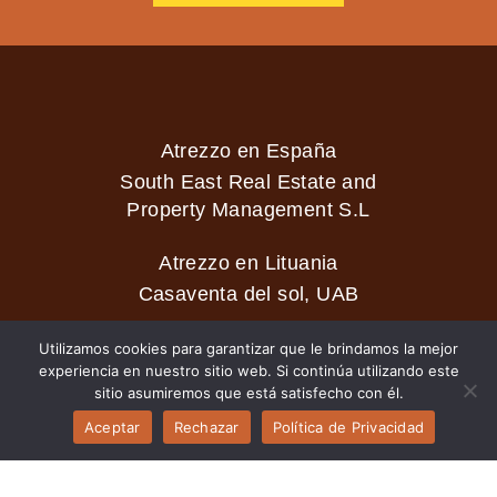
Atrezzo en España
South East Real Estate and
Property Management S.L
Atrezzo en Lituania
Casaventa del sol, UAB
Utilizamos cookies para garantizar que le brindamos la mejor
experiencia en nuestro sitio web. Si continúa utilizando este
2026 © Casaventa del sol
sitio asumiremos que está satisfecho con él.
Aceptar
Rechazar
Política de Privacidad