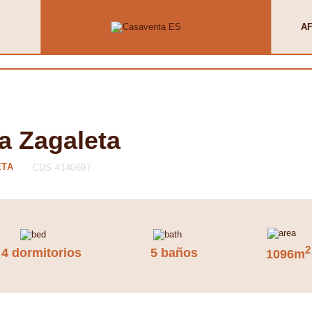
AF
La Zagaleta
ETA
CDS 4140697
2
4 dormitorios
5 baños
1096m