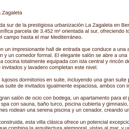
a Zagaleta
da sur de la prestigiosa urbanización La Zagaleta en Ben
fica parcela de 3.452 m² orientada al sur, ofreciendo t
 el campo hasta el mar Mediterráneo.
con un impresionante hall de entrada que conduce a una a
ón y un comedor formal. El elegante salón se abre a una
na cocina totalmente equipada con isla central y rincón 
 invitados y lavadero completan este nivel.
 lujosos dormitorios en suite, incluyendo una gran suite p
na suite de invitados igualmente espaciosa, ambos con i
n gran salón de ocio con bodega, un apartamento para el
spa con sauna, baño turco, piscina cubierta y gimnasio, 
rdines rodean una serena piscina y un cenador, creando 
nstruida, esta villa clásica ofrece un potencial excepc
que combina la arquitectura atemporal, vistas al mar, y 