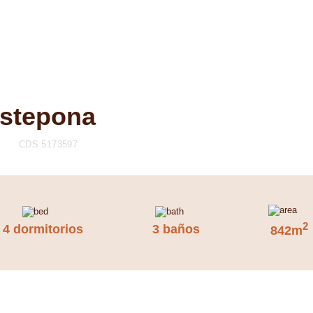
Estepona
CDS 5173597
2
4 dormitorios
3 baños
842m