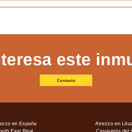
nteresa este inm
Contacto
rezzo en España
Atrezzo en Litu
outh East Real
Casaventa del s