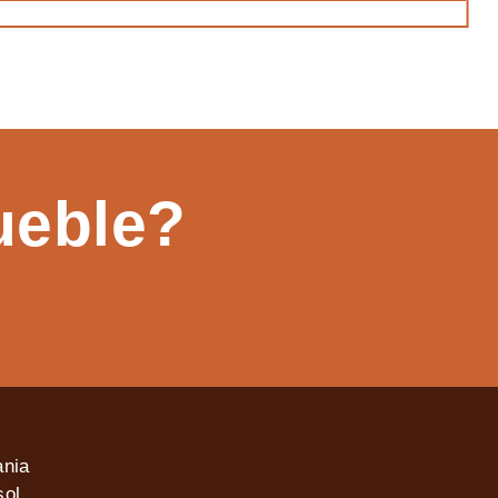
ueble?
ania
ol,