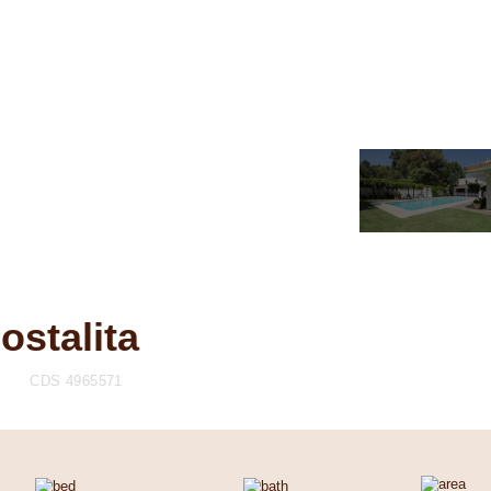
ostalita
A
CDS 4965571