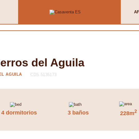
AF
erros del Aguila
EL AGUILA
CDS 5135173
2
4 dormitorios
3 baños
228m