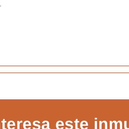
.
nteresa este inm