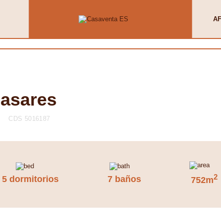
AF
Casares
CDS 5016187
2
5 dormitorios
7 baños
752m