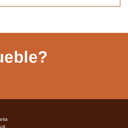
ueble?
ania
ol,