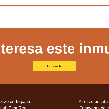
nteresa este inm
Contacto
rezzo en España
Atrezzo en Litu
outh East Real
Casaventa del s