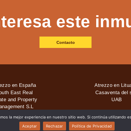
nteresa este inm
Contacto
rezzo en España
Atrezzo en Litu
outh East Real
Casaventa del s
ate and Property
UAB
anagement S.L
amos la mejor experiencia en nuestro sitio web. Si continúa utilizando e
2026 © Casaventa del sol
Aceptar
Rechazar
Política de Privacidad