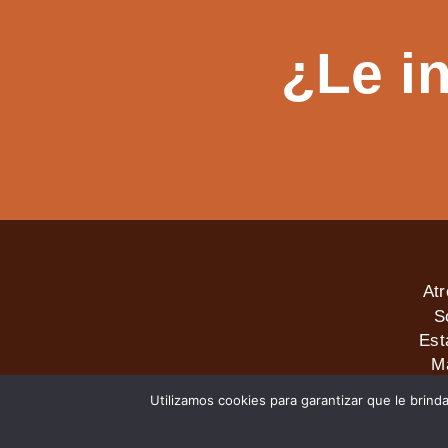
¿Le i
At
S
Est
M
Utilizamos cookies para garantizar que le brind