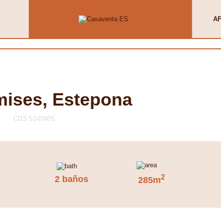
AF
ises, Estepona
CDS 5140405
2
2 baños
285m