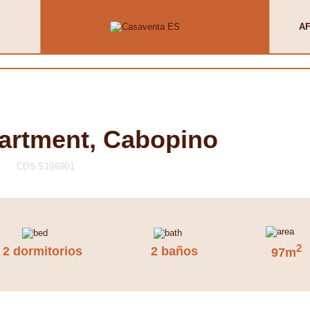
AF
artment, Cabopino
CDS 5196901
2
2 dormitorios
2 baños
97m