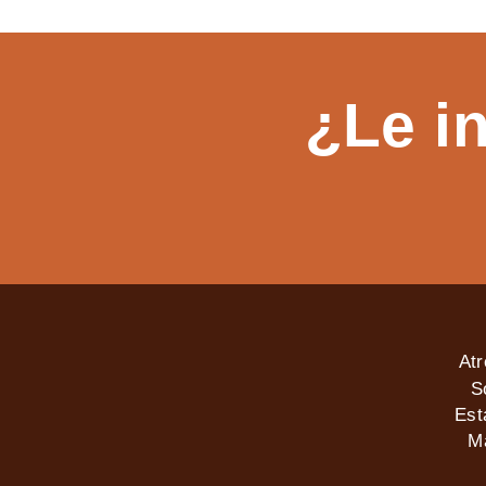
¿Le i
At
S
Est
M