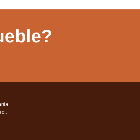
ueble?
ania
ol,