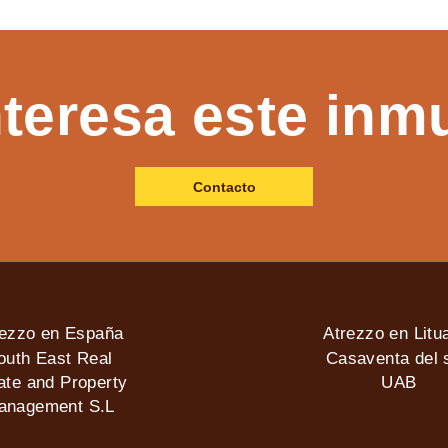
nteresa este inm
Contacto
rezzo en España
Atrezzo en Litu
outh East Real
Casaventa del s
ate and Property
UAB
anagement S.L