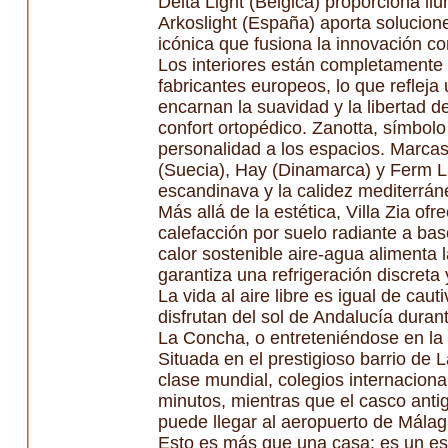
Delta Light (Bélgica) proporciona i
Arkoslight (España) aporta solucione
icónica que fusiona la innovación c
Los interiores están completamente
fabricantes europeos, lo que refleja
encarnan la suavidad y la libertad d
confort ortopédico. Zanotta, símbolo
personalidad a los espacios. Marca
(Suecia), Hay (Dinamarca) y Ferm Li
escandinava y la calidez mediterrán
Más allá de la estética, Villa Zia o
calefacción por suelo radiante a b
calor sostenible aire-agua alimenta l
garantiza una refrigeración discreta 
La vida al aire libre es igual de cau
disfrutan del sol de Andalucía duran
La Concha, o entreteniéndose en la b
Situada en el prestigioso barrio de 
clase mundial, colegios internacion
minutos, mientras que el casco antig
puede llegar al aeropuerto de Málag
Esto es más que una casa: es un esc