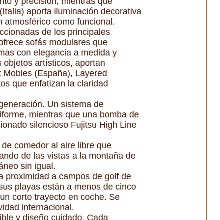
nto y precisión, mientras que
talia) aporta iluminación decorativa
n atmosférico como funcional.
cionadas de los principales
a ofrece sofás modulares que
camas con elegancia a medida y
 objetos artísticos, aportan
t Mobles (España), Layered
s que enfatizan la claridad
a generación. Un sistema de
uniforme, mientras que una bomba de
cionado silencioso Fujitsu High Line
s de comedor al aire libre que
tando de las vistas a la montaña de
áneo sin igual.
 la proximidad a campos de golf de
 sus playas están a menos de cinco
 un corto trayecto en coche. Se
idad internacional.
ible y diseño cuidado. Cada