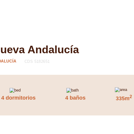
Nueva Andalucía
DALUCÍA
CDS 5182651
2
4 dormitorios
4 baños
335m