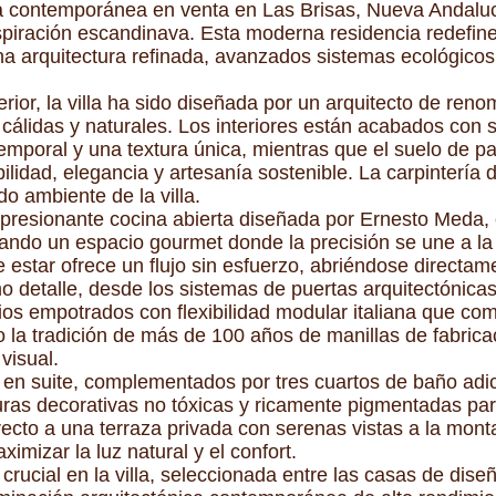
la contemporánea en venta en Las Brisas, Nueva Andalu
piración escandinava. Esta moderna residencia redefine 
a arquitectura refinada, avanzados sistemas ecológicos
erior, la villa ha sido diseñada por un arquitecto de ren
cálidas y naturales. Los interiores están acabados con su
mporal y una textura única, mientras que el suelo de pa
bilidad, elegancia y artesanía sostenible. La carpinter
do ambiente de la villa.
mpresionante cocina abierta diseñada por Ernesto Meda, 
creando un espacio gourmet donde la precisión se une a la
 estar ofrece un flujo sin esfuerzo, abriéndose directame
mo detalle, desde los sistemas de puertas arquitectónica
ios empotrados con flexibilidad modular italiana que co
 la tradición de más de 100 años de manillas de fabricaci
visual.
s en suite, complementados por tres cuartos de baño adi
ras decorativas no tóxicas y ricamente pigmentadas para
recto a una terraza privada con serenas vistas a la mont
imizar la luz natural y el confort.
rucial en la villa, seleccionada entre las casas de dis