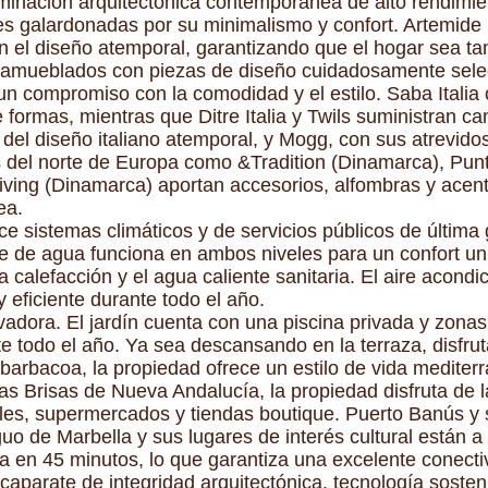
luminación arquitectónica contemporánea de alto rendimie
s galardonadas por su minimalismo y confort. Artemide (I
on el diseño atemporal, garantizando que el hogar sea ta
 amueblados con piezas de diseño cuidadosamente selec
 un compromiso con la comodidad y el estilo. Saba Itali
e formas, mientras que Ditre Italia y Twils suministran 
 del diseño italiano atemporal, y Mogg, con sus atrevidos
s del norte de Europa como &Tradition (Dinamarca), Pun
ving (Dinamarca) aportan accesorios, alfombras y acento
ea.
frece sistemas climáticos y de servicios públicos de últim
ase de agua funciona en ambos niveles para un confort 
a calefacción y el agua caliente sanitaria. El aire acondi
y eficiente durante todo el año.
tivadora. El jardín cuenta con una piscina privada y zona
te todo el año. Ya sea descansando en la terraza, disfru
arbacoa, la propiedad ofrece un estilo de vida mediterr
Las Brisas de Nueva Andalucía, la propiedad disfruta de
ales, supermercados y tiendas boutique. Puerto Banús y
uo de Marbella y sus lugares de interés cultural están a
a en 45 minutos, lo que garantiza una excelente conectiv
aparate de integridad arquitectónica, tecnología sosten