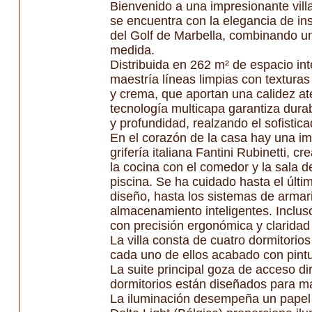
Bienvenido a una impresionante vil
se encuentra con la elegancia de ins
del Golf de Marbella, combinando un
medida.
Distribuida en 262 m² de espacio int
maestría líneas limpias con texturas 
y crema, que aportan una calidez ate
tecnología multicapa garantiza dura
y profundidad, realzando el sofistica
En el corazón de la casa hay una i
grifería italiana Fantini Rubinetti, 
la cocina con el comedor y la sala de
piscina. Se ha cuidado hasta el últi
diseño, hasta los sistemas de armar
almacenamiento inteligentes. Incluso
con precisión ergonómica y claridad 
La villa consta de cuatro dormitorio
cada uno de ellos acabado con pintu
La suite principal goza de acceso di
dormitorios están diseñados para max
La iluminación desempeña un papel c