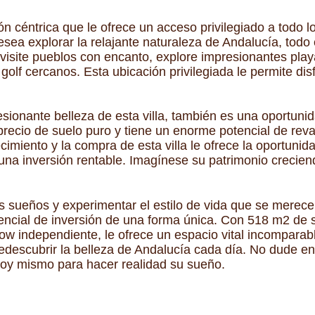
ón céntrica que le ofrece un acceso privilegiado a todo lo
esea explorar la relajante naturaleza de Andalucía, todo
n, visite pueblos con encanto, explore impresionantes pla
lf cercanos. Esta ubicación privilegiada le permite di
esionante belleza de esta villa, también es una oportuni
recio de suelo puro y tiene un enorme potencial de reva
cimiento y la compra de esta villa le ofrece la oportunid
una inversión rentable. Imagínese su patrimonio creciend
 sueños y experimentar el estilo de vida que se merece. 
otencial de inversión de una forma única. Con 518 m2 de 
alow independiente, le ofrece un espacio vital incompara
edescubrir la belleza de Andalucía cada día. No dude en
oy mismo para hacer realidad su sueño.