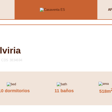
AF
lviria
CDS 3834694
10 dormitorios
11 baños
518m