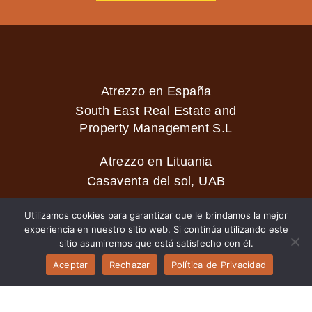
Atrezzo en España
South East Real Estate and
Property Management S.L
Atrezzo en Lituania
Casaventa del sol, UAB
Utilizamos cookies para garantizar que le brindamos la mejor
experiencia en nuestro sitio web. Si continúa utilizando este
2026 © Casaventa del sol
sitio asumiremos que está satisfecho con él.
Aceptar
Rechazar
Política de Privacidad